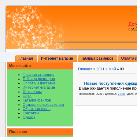
Дет
САЙ
Главная
Интернет магазин
Таблица размеров
Оплата и
Меню сайта
Главная
»
2011
»
Май
»
03
Главная страница
Таблица размеров
Оплата и доставка
Новые поступления одеж
Интернет-магазин
В мае ожидается пополнение пр
Оптовикам
Просмотров:
2221
|
Добавил:
VSSh
|
Дата:
0
Фото
Каталог файлов
Отзывы пользователей
Обратная связь
Контакты
Скидки
Полезное